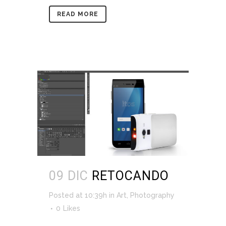
READ MORE
09 DIC
RETOCANDO
Posted at 10:39h
in
Art
,
Photography
0
Likes