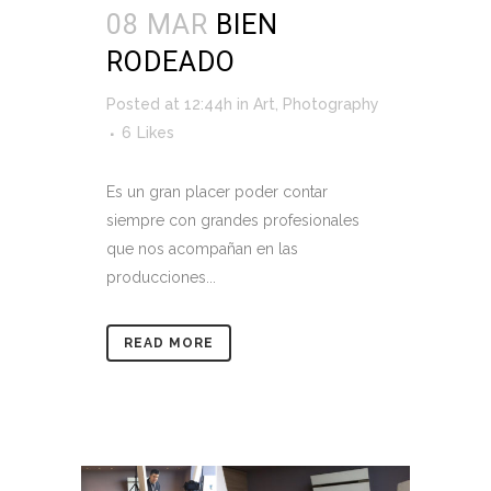
08 MAR
BIEN
RODEADO
Posted at 12:44h
in
Art
,
Photography
6
Likes
Es un gran placer poder contar
siempre con grandes profesionales
que nos acompañan en las
producciones...
READ MORE