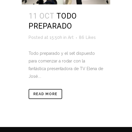
11 OCT
TODO
PREPARADO
Posted at 15:50h
in
Art
86
Likes
Todo preparado y el set dispuesto
para comenzar a rodar con la
fantástica presentadora de TV Elena de
José....
READ MORE