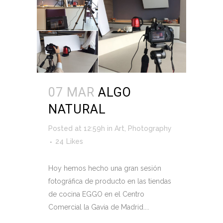
07 MAR
ALGO
NATURAL
Posted at 12:59h
in
Art
,
Photography
24
Likes
Hoy hemos hecho una gran sesión
fotográfica de producto en las tiendas
de cocina EGGO en el Centro
Comercial la Gavia de Madrid....