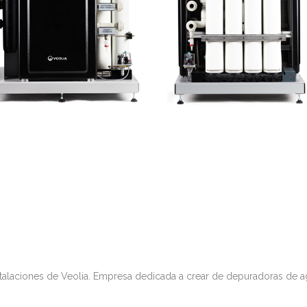
nstalaciones de Veolia. Empresa dedicada a crear de depuradoras de ag