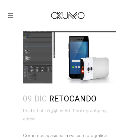
09 DIC
RETOCANDO
Posted at 10:39h
in
Art
,
Photography
by
admin
Como nos apasiona la edición fotográfica,